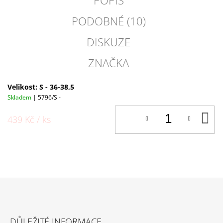
POPIS
PODOBNÉ (10)
DISKUZE
ZNAČKA
Velikost: S - 36-38,5
Skladem
| 5796/S -
D
439 Kč
/ ks
K
Z
Á
DŮLEŽITÉ INFORMACE