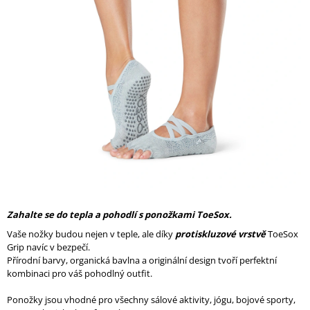
A
J
Í
T
?
HLEDAT
Zahalte se do tepla a pohodlí s ponožkami ToeSox.
D
O
Vaše nožky budou nejen v teple, ale díky
protiskluzové vrstvě
ToeSox
P
Grip navíc v bezpečí.
O
Přírodní barvy, organická bavlna a originální design tvoří perfektní
R
kombinaci pro váš pohodlný outfit.
U
Č
Ponožky jsou vhodné pro všechny sálové aktivity, jógu, bojové sporty,
U