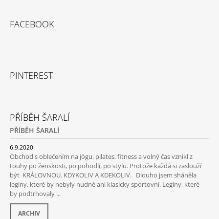
FACEBOOK
PINTEREST
PŘÍBĚH ŠARALÍ
PŘÍBĚH ŠARALÍ
6.9.2020
Obchod s oblečením na jógu, pilates, fitness a volný čas vznikl z
touhy po ženskosti, po pohodlí, po stylu. Protože každá si zaslouží
být KRÁLOVNOU. KDYKOLIV A KDEKOLIV. Dlouho jsem sháněla
legíny, které by nebyly nudné ani klasicky sportovní. Legíny, které
by podtrhovaly ...
ARCHIV