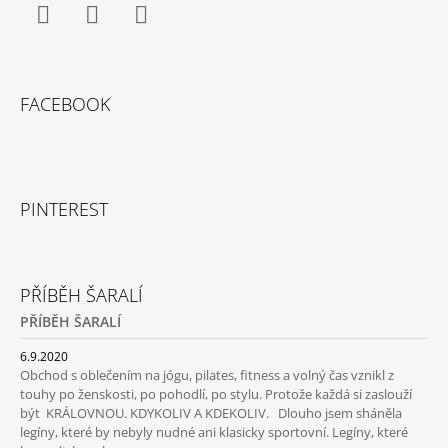
Facebook
Instagram
YouTube
FACEBOOK
PINTEREST
PŘÍBĚH ŠARALÍ
PŘÍBĚH ŠARALÍ
6.9.2020
Obchod s oblečením na jógu, pilates, fitness a volný čas vznikl z
touhy po ženskosti, po pohodlí, po stylu. Protože každá si zaslouží
být KRÁLOVNOU. KDYKOLIV A KDEKOLIV. Dlouho jsem sháněla
legíny, které by nebyly nudné ani klasicky sportovní. Legíny, které