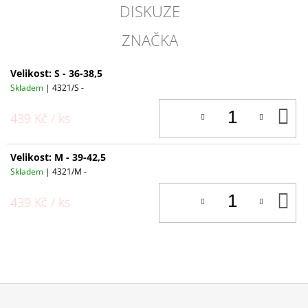
DISKUZE
ZNAČKA
Velikost: S - 36-38,5
Skladem
| 4321/S -
D
439 Kč
/ ks
K
Velikost: M - 39-42,5
Skladem
| 4321/M -
D
439 Kč
/ ks
K