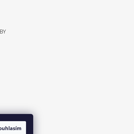
TBY
ouhlasím