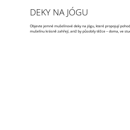
1 390 Kč
Původně:
1 990 Kč
DEKY NA JÓGU
Objevte jemné mušelínové deky na jógu, které propojují pohodlí
mušelínu krásně zahřejí, aniž by působily těžce – doma, ve stud