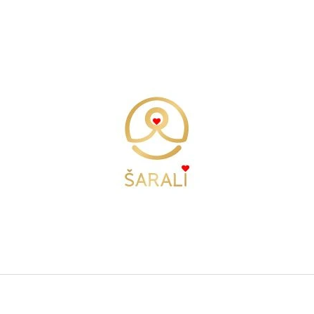
CO POTŘEBUJETE NAJÍT?
HLEDAT
DOPORUČUJEME
TÍLKO FREEDOM - BÍLÁ
TÍLKO FREEDOM