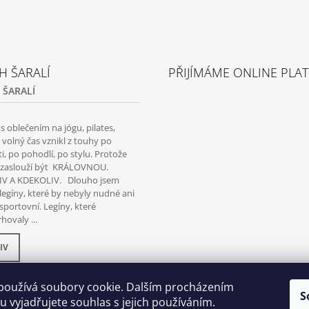
H ŠARALÍ
PŘIJÍMÁME ONLINE PLA
 ŠARALÍ
 oblečením na jógu, pilates,
a volný čas vznikl z touhy po
i, po pohodlí, po stylu. Protože
i zaslouží být KRÁLOVNOU.
V A KDEKOLIV. Dlouho jsem
legíny, které by nebyly nudné ani
 sportovní. Legíny, které
hovaly ...
IV
používá soubory cookie. Dalším procházením
S
 vyjadřujete souhlas s jejich používáním.