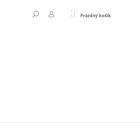
NÁKUPNÍ
HLEDAT
KOŠÍK
Prázdný košík
PŘIHLÁŠENÍ
Následující
 - SVĚTLE MODRÁ