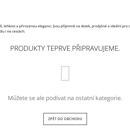
880 Kč
880 Kč
Původně:
1 100 Kč
Původně:
1 100
, lehkost a přirozenou eleganci. Jsou příjemné na dotek, prodyšné a ideální pro ch
iu i na cestách.
PRODUKTY TEPRVE PŘIPRAVUJEME.
Můžete se ale podívat na ostatní kategorie.
ZPĚT DO OBCHODU