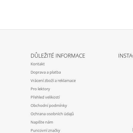
Z
Á
DŮLEŽITÉ INFORMACE
INST
P
Kontakt
A
Doprava a platba
T
Vrácení zboží a reklamace
Í
Pro lektory
Přehled velikostí
Obchodní podmínky
Ochrana osobních údajů
Napište nám
Puncovní značky