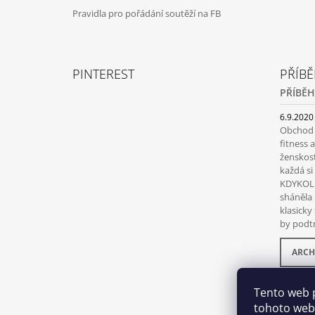
Pravidla pro pořádání soutěží na FB
PINTEREST
PŘÍBĚ
PŘÍBĚH
6.9.2020
Obchod s
fitness 
ženskost
každá s
KDYKOLI
sháněla 
klasicky
by podtr
ARCH
Tento web 
tohoto webu