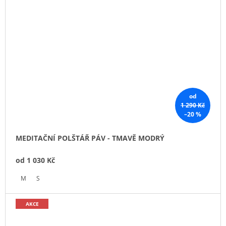
od
1 290 Kč
–20 %
MEDITAČNÍ POLŠTÁŘ PÁV - TMAVĚ MODRÝ
od
1 030 Kč
M
S
AKCE