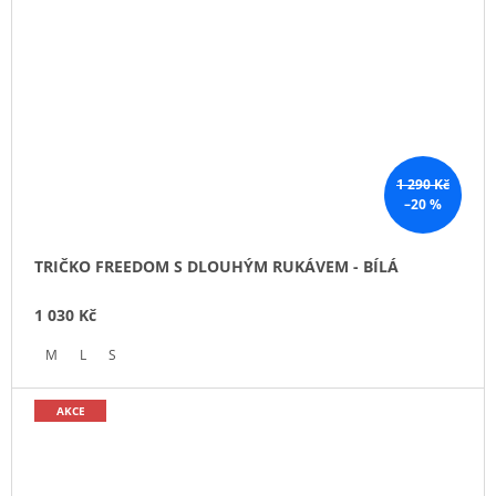
1 290 Kč
–20 %
TRIČKO FREEDOM S DLOUHÝM RUKÁVEM - BÍLÁ
1 030 Kč
M
L
S
AKCE