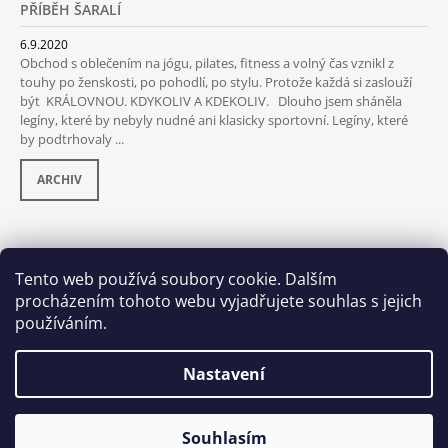
PŘÍBĚH ŠARALÍ
6.9.2020
Obchod s oblečením na jógu, pilates, fitness a volný čas vznikl z
touhy po ženskosti, po pohodlí, po stylu. Protože každá si zaslouží
být KRÁLOVNOU. KDYKOLIV A KDEKOLIV. Dlouho jsem sháněla
legíny, které by nebyly nudné ani klasicky sportovní. Legíny, které
by podtrhovaly ...
ARCHIV
PŘIJÍMÁME ONLINE PLATBY
Tento web používá soubory cookie. Dalším
procházením tohoto webu vyjadřujete souhlas s jejich
používáním.
Nastavení
Souhlasím
© 2026 Šaralí. Všechna práva vyhrazena.
Vytvořil Shoptet