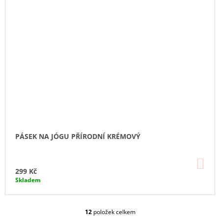
PÁSEK NA JÓGU PŘÍRODNÍ KRÉMOVÝ
DO
KO
299 Kč
Skladem
12
položek celkem
O