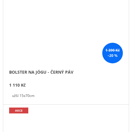
1 390 Kč
–20 %
BOLSTER NA JÓGU - ČERNÝ PÁV
1 110 Kč
užší 15x70cm
AKCE