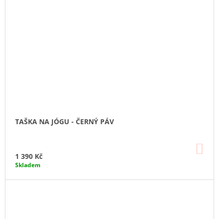
TAŠKA NA JÓGU - ČERNÝ PÁV
DO
KO
1 390 Kč
Skladem