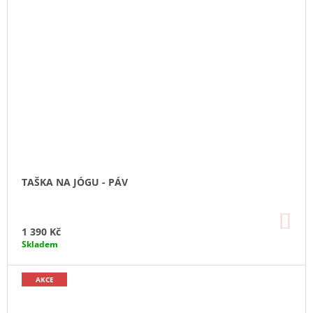
TAŠKA NA JÓGU - PÁV
DO
KO
1 390 Kč
Skladem
AKCE