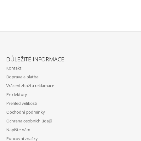
V
L
Á
D
A
C
Í
P
Z
R
Á
V
DŮLEŽITÉ INFORMACE
P
K
Kontakt
Y
A
V
Doprava a platba
T
Ý
Vrácení zboží a reklamace
P
Í
I
Pro lektory
S
Přehled velikostí
U
Obchodní podmínky
Ochrana osobních údajů
Napište nám
Puncovní značky