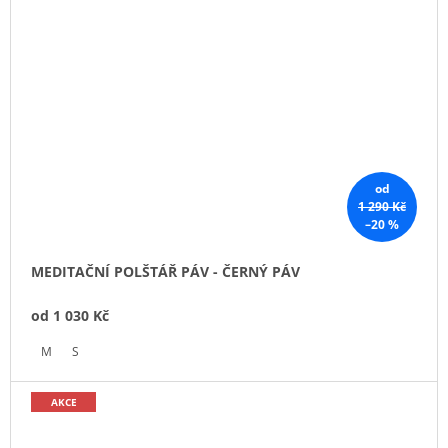
od
1 290 Kč
–20 %
MEDITAČNÍ POLŠTÁŘ PÁV - ČERNÝ PÁV
od
1 030 Kč
M
S
AKCE