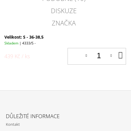
DISKUZE
ZNAČKA
Velikost: S - 36-38,5
Skladem
| 4333/S -
D
439 Kč
/ ks
K
Z
Á
DŮLEŽITÉ INFORMACE
P
Kontakt
A