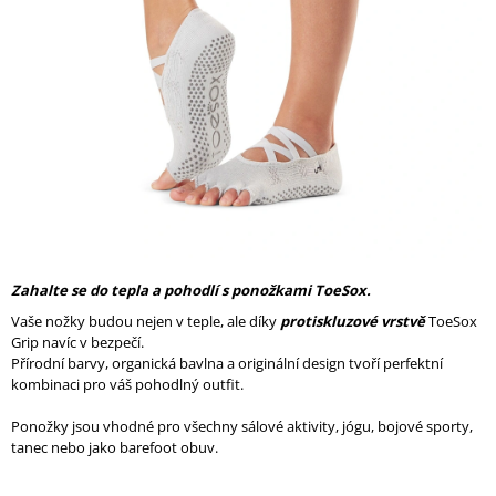
A
J
Í
T
?
HLEDAT
Zahalte se do tepla a pohodlí s ponožkami ToeSox.
Vaše nožky budou nejen v teple, ale díky
protiskluzové vrstvě
ToeSox
Grip navíc v bezpečí.
D
Přírodní barvy, organická bavlna a originální design tvoří perfektní
O
kombinaci pro váš pohodlný outfit.
P
O
Ponožky jsou vhodné pro všechny sálové aktivity, jógu, bojové sporty,
R
tanec nebo jako barefoot obuv.
U
Č
U