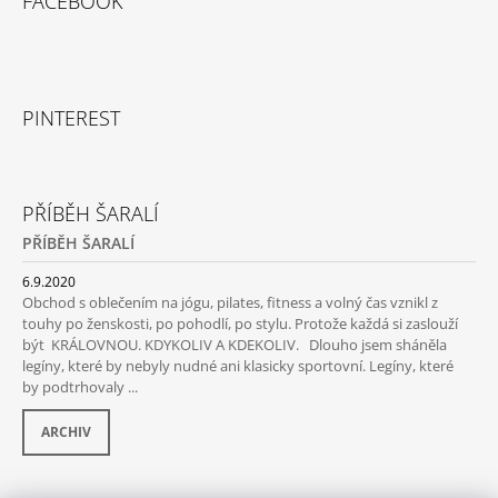
FACEBOOK
PINTEREST
PŘÍBĚH ŠARALÍ
PŘÍBĚH ŠARALÍ
6.9.2020
Obchod s oblečením na jógu, pilates, fitness a volný čas vznikl z
touhy po ženskosti, po pohodlí, po stylu. Protože každá si zaslouží
být KRÁLOVNOU. KDYKOLIV A KDEKOLIV. Dlouho jsem sháněla
legíny, které by nebyly nudné ani klasicky sportovní. Legíny, které
by podtrhovaly ...
ARCHIV