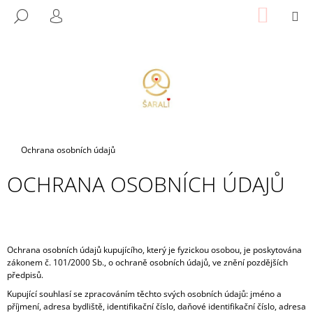
K
Přejít
NÁKUP
M
HLEDAT
na
KOŠÍK
O
PŘIHLÁŠENÍ
ZPĚT
ZPĚT
obsah
Š
Í
C
K
O
P
O
T
Domů
Ochrana osobních údajů
Ř
OCHRANA OSOBNÍCH ÚDAJŮ
E
B
U
J
Ochrana osobních údajů kupujícího, který je fyzickou osobou, je poskytována
E
zákonem č. 101/2000 Sb., o ochraně osobních údajů, ve znění pozdějších
T
předpisů.
E
Kupující souhlasí se zpracováním těchto svých osobních údajů: jméno a
příjmení, adresa bydliště, identifikační číslo, daňové identifikační číslo, adresa
N