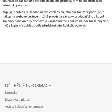
souhlasí se zasíláním obchodních sdělení prodávajícím na elektronickou
adresu kupujícího.
Kupující souhlasí s ukládáním tzv. cookies na jeho počítač. V případě, že je
nákup na webové stránce možné provést a závazky prodávajícího z kupní
smlouvy plnit, aniž by docházelo k ukládání tzv. cookies na počítač kupujícího,
může kupující souhlas podle předchozí věty kdykoliv odvolat.
Z
Á
DŮLEŽITÉ INFORMACE
P
Kontakt
A
Doprava a platba
T
Vrácení zboží a reklamace
Í