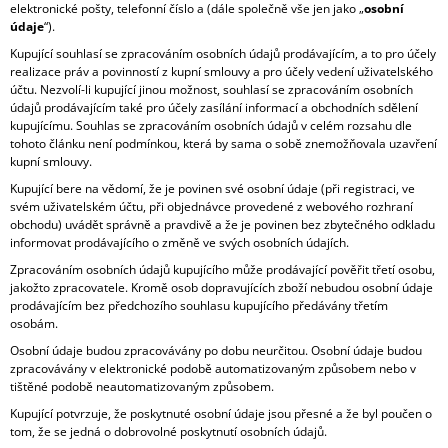
elektronické pošty, telefonní číslo a (dále společně vše jen jako „
osobní
A
údaje
“).
J
Kupující souhlasí se zpracováním osobních údajů prodávajícím, a to pro účely
Í
realizace práv a povinností z kupní smlouvy a pro účely vedení uživatelského
účtu. Nezvolí-li kupující jinou možnost, souhlasí se zpracováním osobních
T
údajů prodávajícím také pro účely zasílání informací a obchodních sdělení
?
kupujícímu. Souhlas se zpracováním osobních údajů v celém rozsahu dle
tohoto článku není podmínkou, která by sama o sobě znemožňovala uzavření
kupní smlouvy.
Kupující bere na vědomí, že je povinen své osobní údaje (při registraci, ve
svém uživatelském účtu, při objednávce provedené z webového rozhraní
obchodu) uvádět správně a pravdivě a že je povinen bez zbytečného odkladu
HLEDAT
informovat prodávajícího o změně ve svých osobních údajích.
Zpracováním osobních údajů kupujícího může prodávající pověřit třetí osobu,
jakožto zpracovatele. Kromě osob dopravujících zboží nebudou osobní údaje
prodávajícím bez předchozího souhlasu kupujícího předávány třetím
D
osobám.
O
P
Osobní údaje budou zpracovávány po dobu neurčitou. Osobní údaje budou
O
zpracovávány v elektronické podobě automatizovaným způsobem nebo v
R
tištěné podobě neautomatizovaným způsobem.
U
Kupující potvrzuje, že poskytnuté osobní údaje jsou přesné a že byl poučen o
Č
tom, že se jedná o dobrovolné poskytnutí osobních údajů.
U