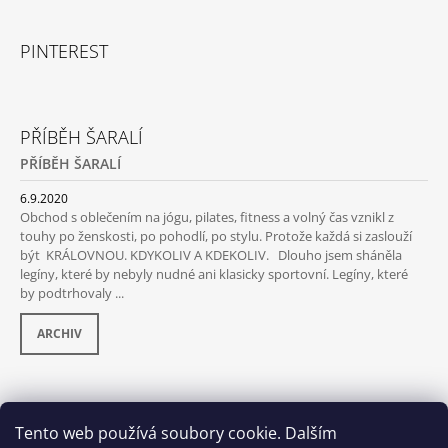
PINTEREST
PŘÍBĚH ŠARALÍ
PŘÍBĚH ŠARALÍ
6.9.2020
Obchod s oblečením na jógu, pilates, fitness a volný čas vznikl z
touhy po ženskosti, po pohodlí, po stylu. Protože každá si zaslouží
být KRÁLOVNOU. KDYKOLIV A KDEKOLIV. Dlouho jsem sháněla
legíny, které by nebyly nudné ani klasicky sportovní. Legíny, které
by podtrhovaly ...
ARCHIV
PŘIJÍMÁME ONLINE PLATBY
Tento web používá soubory cookie. Dalším