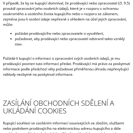
V případě, že by se kupující domníval, že prodávající nebo zpracovatel (čl. 9.5)
J
provádí zpracování jeho osobních údajů, které je v rozporu s ochranou
E
soukromého a osobního života kupujícího nebo v rozporu se zákonem,
M
zejména jsou-li osobní údaje nepřesné s ohledem na účel jejich zpracování,
E
může:
požádat prodávajícího nebo zpracovatele o vysvětlení,
MIKINA
požadovat, aby prodávající nebo zpracovatel odstranil takto vzniklý
SEBELÁSKA
stav.
1
190
Kč
Požádá-li kupující o informaci o zpracování svých osobních údajů, je mu
Původně:
prodávající povinen tuto informaci předat. Prodávající má právo za poskytnutí
1
informace podle předchozí věty požadovat přiměřenou úhradu nepřevyšující
490
náklady nezbytné na poskytnutí informace.
Kč
ZASÍLÁNÍ OBCHODNÍCH SDĚLENÍ A
UKLÁDÁNÍ COOKIES
Kupující souhlasí se zasíláním informací souvisejících se zbožím, službami
nebo podnikem prodávajícího na elektronickou adresu kupujícího a dále