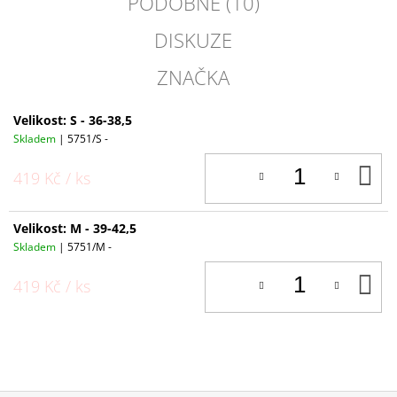
PODOBNÉ (10)
DISKUZE
ZNAČKA
Velikost: S - 36-38,5
Skladem
| 5751/S -
D
419 Kč
/ ks
K
Velikost: M - 39-42,5
Skladem
| 5751/M -
D
419 Kč
/ ks
K