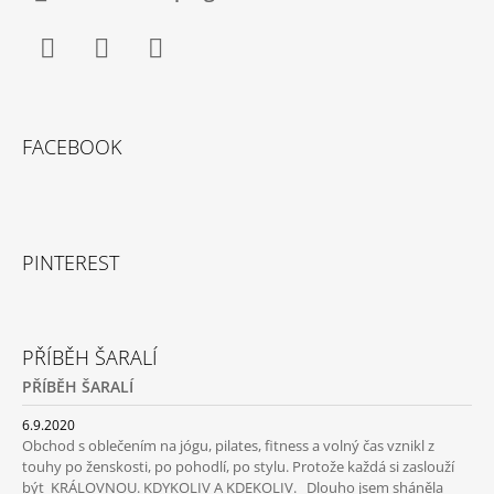
Facebook
Instagram
YouTube
FACEBOOK
PINTEREST
PŘÍBĚH ŠARALÍ
PŘÍBĚH ŠARALÍ
6.9.2020
Obchod s oblečením na jógu, pilates, fitness a volný čas vznikl z
touhy po ženskosti, po pohodlí, po stylu. Protože každá si zaslouží
být KRÁLOVNOU. KDYKOLIV A KDEKOLIV. Dlouho jsem sháněla