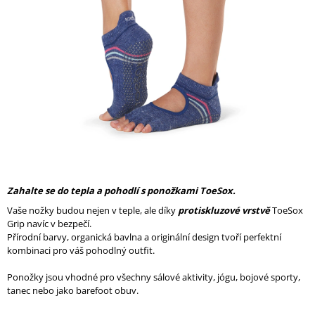
A
J
Í
T
?
HLEDAT
Zahalte se do tepla a pohodlí s ponožkami ToeSox.
Vaše nožky budou nejen v teple, ale díky
protiskluzové vrstvě
ToeSox
D
Grip navíc v bezpečí.
O
Přírodní barvy, organická bavlna a originální design tvoří perfektní
P
kombinaci pro váš pohodlný outfit.
O
R
Ponožky jsou vhodné pro všechny sálové aktivity, jógu, bojové sporty,
U
tanec nebo jako barefoot obuv.
Č
U