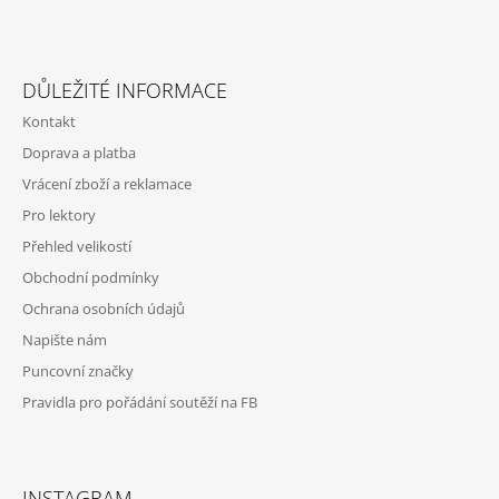
Z
Á
DŮLEŽITÉ INFORMACE
P
Kontakt
A
Doprava a platba
T
Vrácení zboží a reklamace
Í
Pro lektory
Přehled velikostí
Obchodní podmínky
Ochrana osobních údajů
Napište nám
Puncovní značky
Pravidla pro pořádání soutěží na FB
INSTAGRAM