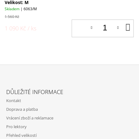
Velikost: M
Skladem
| 6063/M
1 560 Kč
D
1 090 Kč
/ ks
K
Z
Á
DŮLEŽITÉ INFORMACE
P
Kontakt
A
Doprava a platba
T
Vrácení zboží a reklamace
Í
Pro lektory
Přehled velikostí