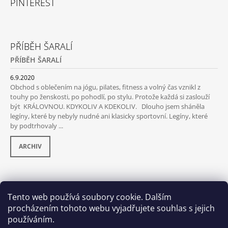
PINTEREST
PŘÍBĚH ŠARALÍ
PŘÍBĚH ŠARALÍ
6.9.2020
Obchod s oblečením na jógu, pilates, fitness a volný čas vznikl z
touhy po ženskosti, po pohodlí, po stylu. Protože každá si zaslouží
být KRÁLOVNOU. KDYKOLIV A KDEKOLIV. Dlouho jsem sháněla
legíny, které by nebyly nudné ani klasicky sportovní. Legíny, které
by podtrhovaly ...
ARCHIV
PŘIJÍMÁME ONLINE PLATBY
Tento web používá soubory cookie. Dalším
procházením tohoto webu vyjadřujete souhlas s jejich
používáním.