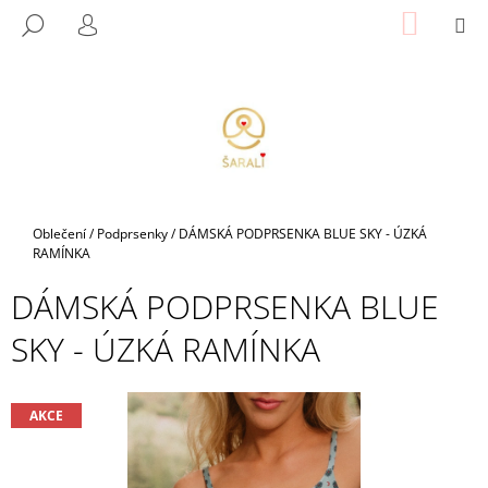
K
Přejít
NÁKUP
M
HLEDAT
na
KOŠÍK
O
PŘIHLÁŠENÍ
ZPĚT
ZPĚT
obsah
Š
Í
C
K
O
P
O
T
Domů
Oblečení
/
Podprsenky
/
DÁMSKÁ PODPRSENKA BLUE SKY - ÚZKÁ
Ř
RAMÍNKA
E
DÁMSKÁ PODPRSENKA BLUE
B
SKY - ÚZKÁ RAMÍNKA
U
J
E
AKCE
T
E
N