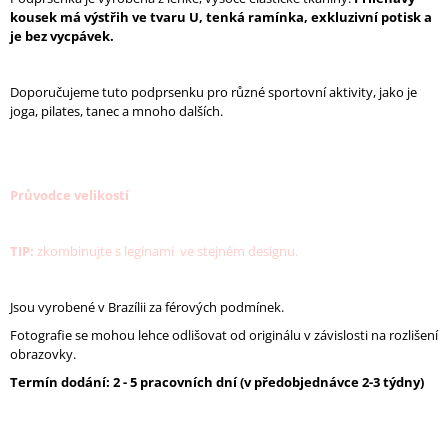
J
kousek má výstřih ve tvaru U, tenká ramínka, exkluzivní potisk a
E
je bez vycpávek.
M
E
Doporučujeme tuto podprsenku pro různé sportovní aktivity, jako je
joga, pilates, tanec a mnoho dalších.
DÁMSKÉ
LEGÍNY
VERVE
1
390
Průvodce velikostí
Kč
Původně:
1
TIP:
zkombinujte s legínami ve stejném designu.
990
Kč
Jsou vyrobené v Brazílii za férových podmínek.
Fotografie se mohou lehce odlišovat od originálu v závislosti na rozlišení
obrazovky.
Termín dodání: 2 - 5 pracovních dní (v předobjednávce 2-3 týdny)