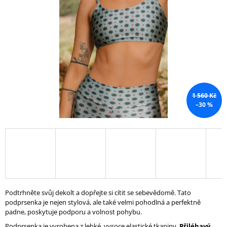
A
J
Í
T
?
1 560 Kč
–30 %
HLEDAT
D
O
P
O
Podtrhněte svůj dekolt a dopřejte si cítit se sebevědomě. Tato
R
podprsenka je nejen stylová, ale také velmi pohodlná a perfektně
U
padne, poskytuje podporu a volnost pohybu.
Č
U
Podprsenka je vyrobena z lehké, vysoce elastické tkaniny.
Přiléhavý