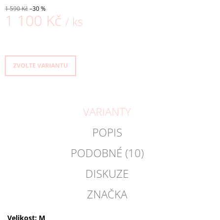
1 590 Kč
–30 %
1 100 Kč
/ ks
Měrná
cena:
ZVOLTE VARIANTU
VARIANTY
POPIS
PODOBNÉ (10)
DISKUZE
ZNAČKA
Velikost: M