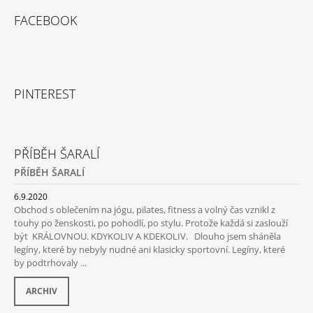
FACEBOOK
PINTEREST
PŘÍBĚH ŠARALÍ
PŘÍBĚH ŠARALÍ
6.9.2020
Obchod s oblečením na jógu, pilates, fitness a volný čas vznikl z
touhy po ženskosti, po pohodlí, po stylu. Protože každá si zaslouží
být KRÁLOVNOU. KDYKOLIV A KDEKOLIV. Dlouho jsem sháněla
legíny, které by nebyly nudné ani klasicky sportovní. Legíny, které
by podtrhovaly ...
ARCHIV