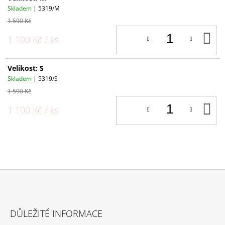
Skladem
| 5319/M
1 590 Kč
D
1 100 Kč
/ ks
K
Velikost: S
Skladem
| 5319/S
1 590 Kč
D
1 100 Kč
/ ks
K
Z
Á
DŮLEŽITÉ INFORMACE
P