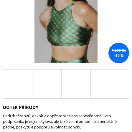
A
J
Í
T
?
1 590 Kč
–30 %
HLEDAT
D
O
P
DOTEK PŘÍRODY
O
R
Podtrhněte svůj dekolt a dopřejte si cítit se sebevědomě. Tato
U
podprsenka je nejen stylová, ale také velmi pohodlná a perfektně
Č
padne, poskytuje podporu a volnost pohybu.
U