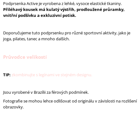
Podprsenka Active je vyrobena z lehké, vysoce elastické tkaniny.
J
Přiléhavý kousek má kulatý výstřih, prodloužené průramky,
E
vnitřní podšívku a exkluzivní potisk.
M
E
Doporučujeme tuto podprsenku pro různé sportovní aktivity, jako je
TÍLKO
joga, pilates, tanec a mnoho dalších.
FREEDOM
-
SVĚTLE
Průvodce velikostí
MODRÁ
880
Kč
TIP:
zkombinujte s legínami ve stejném designu.
Původně:
1
100
Jsou vyrobené v Brazílii za férových podmínek.
Kč
Fotografie se mohou lehce odlišovat od originálu v závislosti na rozlišení
obrazovky.