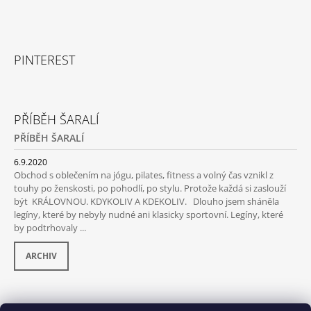
PINTEREST
PŘÍBĚH ŠARALÍ
PŘÍBĚH ŠARALÍ
6.9.2020
Obchod s oblečením na jógu, pilates, fitness a volný čas vznikl z
touhy po ženskosti, po pohodlí, po stylu. Protože každá si zaslouží
být KRÁLOVNOU. KDYKOLIV A KDEKOLIV. Dlouho jsem sháněla
legíny, které by nebyly nudné ani klasicky sportovní. Legíny, které
by podtrhovaly ...
ARCHIV