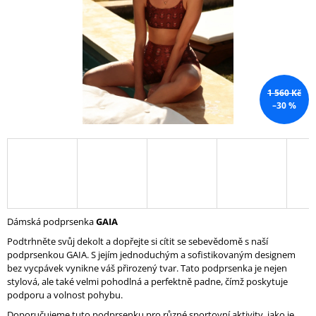
A
J
Í
T
?
1 560 Kč
–30 %
HLEDAT
D
Dámská podprsenka
GAIA
O
Podtrhněte svůj dekolt a dopřejte si cítit se sebevědomě s naší
P
podprsenkou GAIA. S jejím jednoduchým a sofistikovaným designem
O
bez vycpávek vynikne váš přirozený tvar. Tato podprsenka je nejen
R
stylová, ale také velmi pohodlná a perfektně padne, čímž poskytuje
U
podporu a volnost pohybu.
Č
U
Doporučujeme tuto podprsenku pro různé sportovní aktivity, jako je