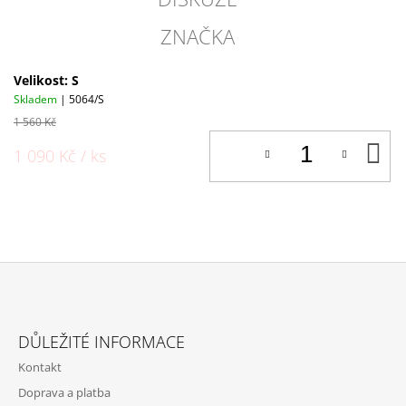
ZNAČKA
Velikost: S
Skladem
| 5064/S
1 560 Kč
D
1 090 Kč
/ ks
K
Z
Á
DŮLEŽITÉ INFORMACE
P
Kontakt
A
Doprava a platba
T