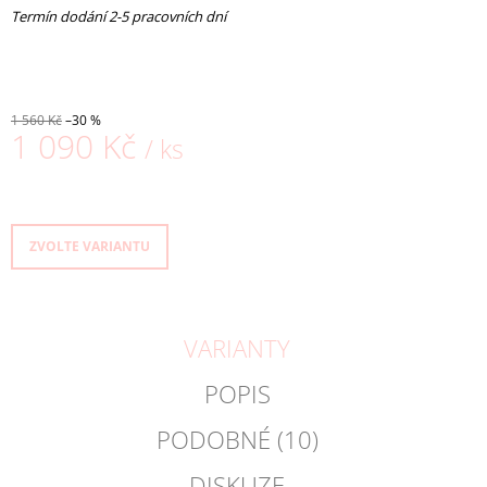
Termín dodání 2-5 pracovních dní
1 560 Kč
–30 %
1 090 Kč
/ ks
Měrná
cena:
ZVOLTE VARIANTU
VARIANTY
POPIS
PODOBNÉ (10)
DISKUZE