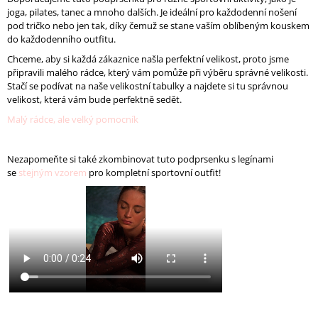
J
joga, pilates, tanec a mnoho dalších. Je ideální pro každodenní nošení
E
pod tričko nebo jen tak, díky čemuž se stane vaším oblíbeným kouskem
M
do každodenního outfitu.
E
Chceme, aby si každá zákaznice našla perfektní velikost, proto jsme
připravili malého rádce, který vám pomůže při výběru správné velikosti.
DÁMSKÁ
Stačí se podívat na naše velikostní tabulky a najdete si tu správnou
PODPRSENKA
velikost, která vám bude perfektně sedět.
VERVE
Malý rádce, ale velký pomocník
-
ÚZKÁ
RAMÍNKA
Nezapomeňte si také zkombinovat tuto podprsenku s legínami
1
se
stejným vzorem
pro kompletní sportovní outfit!
090
Kč
Původně:
1
560
Kč