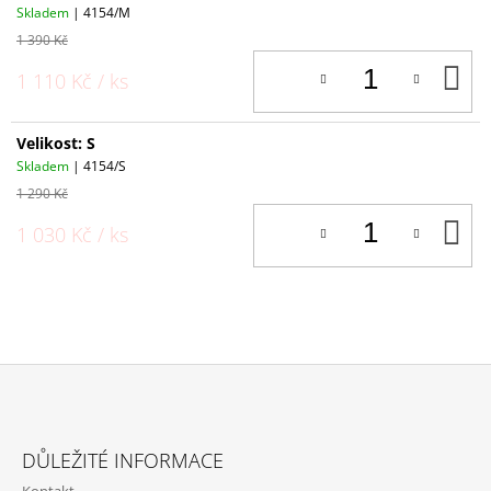
Skladem
| 4154/M
1 390 Kč
D
1 110 Kč
/ ks
K
Velikost: S
Skladem
| 4154/S
1 290 Kč
D
1 030 Kč
/ ks
K
Z
Á
DŮLEŽITÉ INFORMACE
P
Kontakt