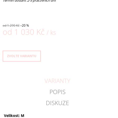
Termín dodání: 2-5 pracovních dní
od 1 290 Kč
–20 %
od
1 030 Kč
/ ks
Měrná
cena:
ZVOLTE VARIANTU
VARIANTY
POPIS
DISKUZE
Velikost: M