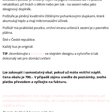
J
rehabilitaci, při hrách s dětmi nebo jen tak - na sezení nebo jako
E
designový doplněk.
M
Polštáře je plněný kvalitními čištěnými pohankovými slupkami, které
E
akumulují teplo a mají mikromasážní účinek.
Polštář má praktické poutko, vrchní strana určená k sezení je z pevného
DÁMSKÁ
plátna.
PODPRSENKA
VERVE
Šité v České republice.
-
ÚZKÁ
Každý kus je originál.
RAMÍNKA
TIP
: zkombinujte s
bolstrem
ve stejném designu a vytvořte si tak
1
dokonalý set pro domácí cvičení
090
Kč
Původně:
Lze zakoupit i samostatný obal, pokud už máte vnitřní náplň.
1
Cena obalu je 790,-. V případě zájmu uveďte do poznámky, zvolte
560
platbu převodem a vyčkejte na fakturu.
Kč
Jsme přesvědčené o tom, že jóga i meditace jsou skvělými cestami, jak
prozkoumat své nitro a potřeby. Jak si ujasnit myšlenky v hlavě, zbavit se
napětí a stresu.