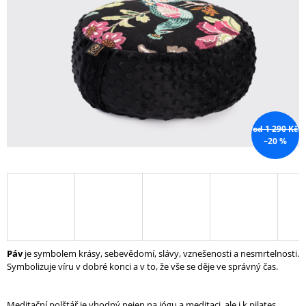
A
J
Í
T
?
od 1 290 Kč
–20 %
HLEDAT
D
O
P
O
Páv
je symbolem krásy, sebevědomí, slávy, vznešenosti a nesmrtelnosti.
R
Symbolizuje víru v dobré konci a v to, že vše se děje ve správný čas.
U
Č
U
Meditační polštář je vhodný nejen na jógu a meditaci, ale i k pilates,