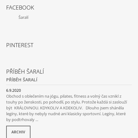
FACEBOOK
Šaralí
PINTEREST
PŘÍBĚH ŠARALÍ
PŘÍBĚH ŠARALÍ
6.9.2020
Obchod s oblečením na jógu, pilates, fitness a volný čas vznikl z
touhy po ženskosti, po pohodlí, po stylu. Protože každá si zaslouží
být KRÁLOVNOU. KDYKOLIV A KDEKOLIV. Dlouho jsem sháněla
legíny, které by nebyly nudné ani klasicky sportovní. Legíny, které
by podtrhovaly ...
ARCHIV