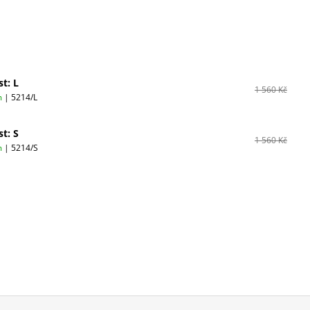
st: L
1 560 Kč
m
| 5214/L
st: S
1 560 Kč
m
| 5214/S