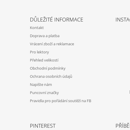
Z
Á
DŮLEŽITÉ INFORMACE
INST
P
Kontakt
A
Doprava a platba
T
Vrácení zboží a reklamace
Í
Pro lektory
Přehled velikostí
Obchodní podmínky
Ochrana osobních údajů
Napište nám
Puncovní značky
Pravidla pro pořádání soutěží na FB
PINTEREST
PŘÍBĚ