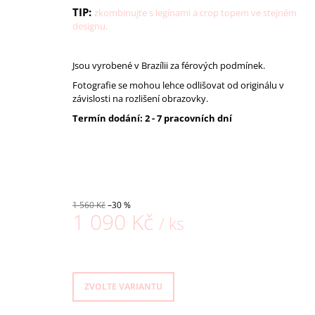
TIP:
zkombinujte s legínami a crop topem ve stejném
designu.
Jsou vyrobené v Brazílii za férových podmínek.
Fotografie se mohou lehce odlišovat od originálu v
závislosti na rozlišení obrazovky.
Termín dodání: 2 - 7 pracovních dní
1 560 Kč
–30 %
1 090 Kč
/ ks
Měrná
cena:
ZVOLTE VARIANTU