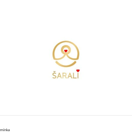
CO POTŘEBUJETE NAJÍT?
HLEDAT
DOPORUČUJEME
TÍLKO FREEDOM - BÍLÁ
TÍLKO FREEDOM
amínka