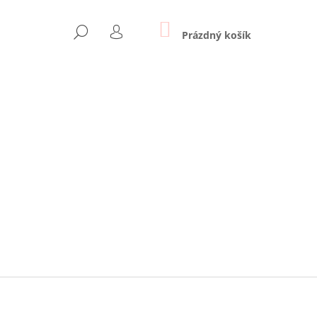
NÁKUPNÍ
HLEDAT
KOŠÍK
Prázdný košík
PŘIHLÁŠENÍ
Následující
 - SVĚTLE MODRÁ