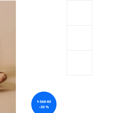
 Kč
1 560 Kč
–30 %