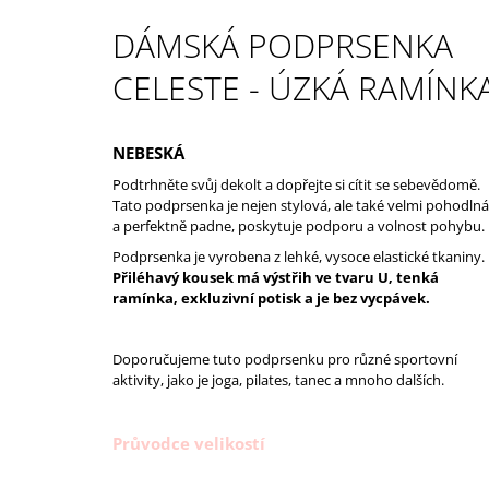
1 390 Kč
Původně:
1 990 Kč
DÁMSKÁ PODPRSENKA
CELESTE - ÚZKÁ RAMÍNK
NEBESKÁ
Podtrhněte svůj dekolt a dopřejte si cítit se sebevědomě.
Tato podprsenka je nejen stylová, ale také velmi pohodlná
a perfektně padne, poskytuje podporu a volnost pohybu.
Podprsenka je vyrobena z lehké, vysoce elastické tkaniny.
Přiléhavý kousek má výstřih ve tvaru U, tenká
ramínka, exkluzivní potisk a je bez vycpávek.
Doporučujeme tuto podprsenku pro různé sportovní
aktivity, jako je joga, pilates, tanec a mnoho dalších.
Průvodce velikostí