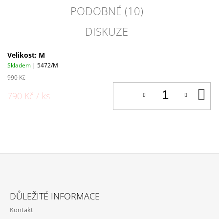
PODOBNÉ (10)
DISKUZE
Velikost: M
Skladem
| 5472/M
990 Kč
D
790 Kč
/ ks
K
Z
Á
DŮLEŽITÉ INFORMACE
P
Kontakt
A