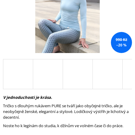
A
J
Í
T
?
990 Kč
–20 %
HLEDAT
D
V jednoduchosti je krása.
O
P
Tričko s dlouhým rukávem PURE se tváří jako obyčejné tričko, ale je
O
neobyčejně ženské, elegantní a stylové. Lodičkový výstřih je lichotivý a
R
decentní.
U
Noste ho k legínám do studia, k džínům ve volném čase či do práce.
Č
U