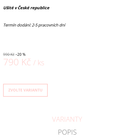
J
Ušité v České republice
E
M
E
Termín dodání: 2-5 pracovních dní
TRIČKO
FREEDOM
S
DLOUHÝM
990 Kč
–20 %
RUKÁVEM
790 Kč
/ ks
-
SVĚTLE
Měrná
MODRÁ
cena:
1
030
ZVOLTE VARIANTU
Kč
Původně:
1
290
Kč
VARIANTY
POPIS