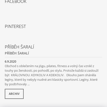
FACEBOOK
PINTEREST
PŘÍBĚH ŠARALÍ
PŘÍBĚH ŠARALÍ
6.9.2020
Obchod s oblečením na jógu, pilates, fitness a volný čas vznikl z
touhy po ženskosti, po pohodlí, po stylu. Protože každá si zaslouží
být KRÁLOVNOU. KDYKOLIV A KDEKOLIV. Dlouho jsem sháněla
legíny, které by nebyly nudné ani klasicky sportovní. Legíny, které
by podtrhovaly ...
ARCHIV