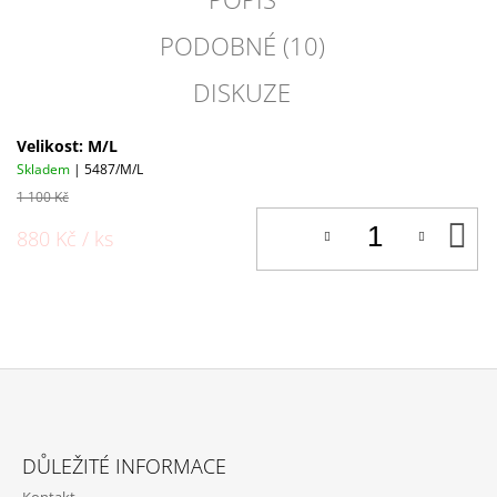
PODOBNÉ (10)
DISKUZE
Velikost: M/L
Skladem
| 5487/M/L
1 100 Kč
D
880 Kč
/ ks
K
Z
Á
DŮLEŽITÉ INFORMACE
P