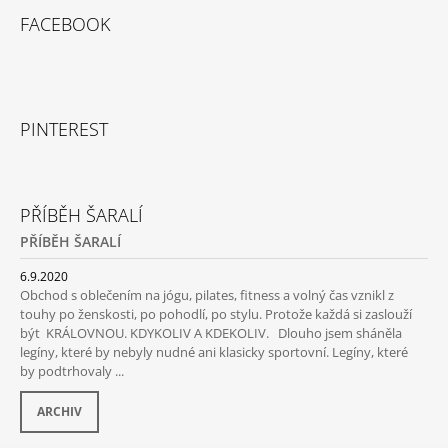
FACEBOOK
PINTEREST
PŘÍBĚH ŠARALÍ
PŘÍBĚH ŠARALÍ
6.9.2020
Obchod s oblečením na jógu, pilates, fitness a volný čas vznikl z
touhy po ženskosti, po pohodlí, po stylu. Protože každá si zaslouží
být KRÁLOVNOU. KDYKOLIV A KDEKOLIV. Dlouho jsem sháněla
legíny, které by nebyly nudné ani klasicky sportovní. Legíny, které
by podtrhovaly ...
ARCHIV