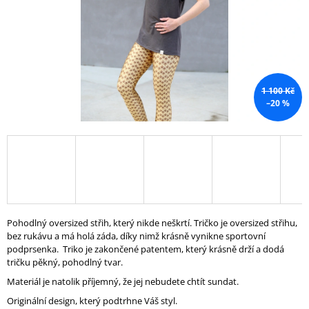
A
J
Í
T
?
1 100 Kč
–20 %
HLEDAT
D
Pohodlný oversized střih, který nikde neškrtí. Tričko je oversized střihu,
O
bez rukávu a má holá záda, díky nimž krásně vynikne sportovní
P
podprsenka. Triko je zakončené patentem, který krásně drží a dodá
O
tričku pěkný, pohodlný tvar.
R
U
Materiál je natolik příjemný, že jej nebudete chtít sundat.
Č
Originální design, který podtrhne Váš styl.
U