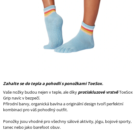
A
J
Í
T
?
HLEDAT
Zahalte se do tepla a pohodlí s ponožkami ToeSox.
Vaše nožky budou nejen v teple, ale díky
protiskluzové vrstvě
ToeSox
D
Grip navíc v bezpečí.
O
Přírodní barvy, organická bavlna a originální design tvoří perfektní
P
kombinaci pro váš pohodlný outfit.
O
R
Ponožky jsou vhodné pro všechny sálové aktivity, jógu, bojové sporty,
U
tanec nebo jako barefoot obuv.
Č
U