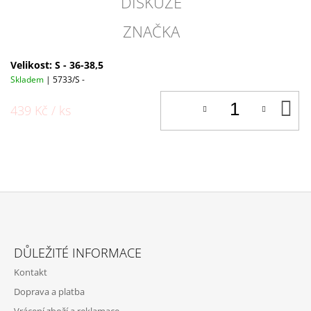
DISKUZE
ZNAČKA
Velikost: S - 36-38,5
Skladem
| 5733/S -
D
439 Kč
/ ks
K
Z
Á
DŮLEŽITÉ INFORMACE
P
Kontakt
A
Doprava a platba
T