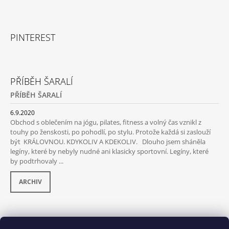
PINTEREST
PŘÍBĚH ŠARALÍ
PŘÍBĚH ŠARALÍ
6.9.2020
Obchod s oblečením na jógu, pilates, fitness a volný čas vznikl z
touhy po ženskosti, po pohodlí, po stylu. Protože každá si zaslouží
být KRÁLOVNOU. KDYKOLIV A KDEKOLIV. Dlouho jsem sháněla
legíny, které by nebyly nudné ani klasicky sportovní. Legíny, které
by podtrhovaly ...
ARCHIV
PŘIJÍMÁME ONLINE PLATBY