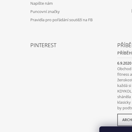
Napište nám
Puncovní značky
Pravidla pro pořádání soutěží na FB
PINTEREST
PŘÍBĚ
PŘÍBĚH
6.9.2020
Obchod s
fitness 
ženskost
každá s
KDYKOLI
sháněla 
klasicky
by podtr
ARCH