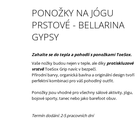
1 390 Kč
Původně:
1 990 Kč
PONOŽKY NA JÓGU
PRSTOVÉ - BELLARINA
GYPSY
Zahalte se do tepla a pohodlí s ponožkami ToeSox.
Vaše nožky budou nejen v teple, ale díky
protiskluzové
vrstvě
ToeSox Grip navíc v bezpečí.
Přírodní barvy, organická bavlna a originální design tvoří
perfektní kombinaci pro váš pohodlný outfit.
Ponožky jsou vhodné pro všechny sálové aktivity, jógu,
bojové sporty, tanec nebo jako barefoot obuv.
Termín dodání: 2-5 pracovních dní