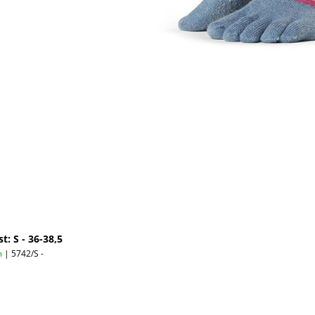
t: S - 36-38,5
m
| 5742/S -