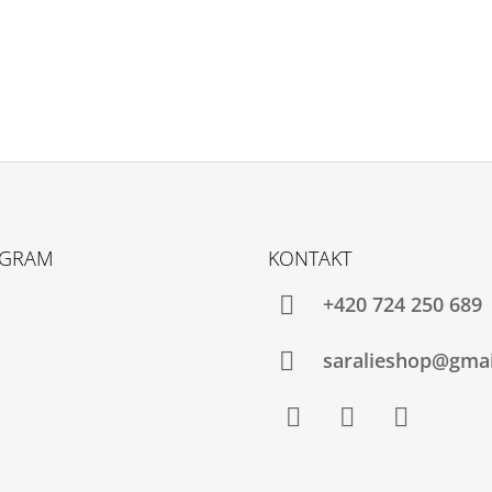
AGRAM
KONTAKT
+420 724 250 689
saralieshop@gma
Facebook
Instagram
YouTube