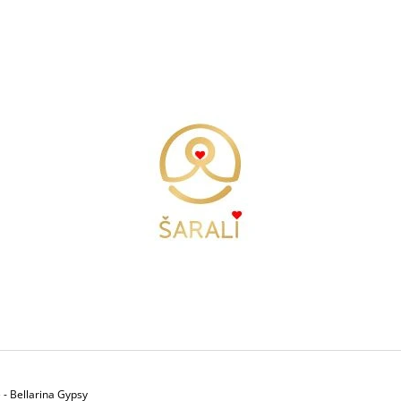
CO POTŘEBUJETE NAJÍT?
HLEDAT
DOPORUČUJEME
DÁMSKÁ PODPRSENKA TRIDENT- ÚZKÁ
TÍLKO FREEDOM 
 - Bellarina Gypsy