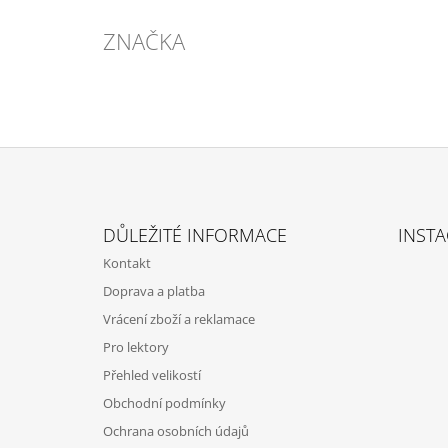
ZNAČKA
Z
Á
DŮLEŽITÉ INFORMACE
INST
P
Kontakt
A
Doprava a platba
T
Vrácení zboží a reklamace
Í
Pro lektory
Přehled velikostí
Obchodní podmínky
Ochrana osobních údajů