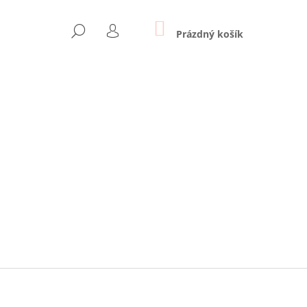
NÁKUPNÍ
HLEDAT
KOŠÍK
Prázdný košík
PŘIHLÁŠENÍ
Následující
- BÍLÁ