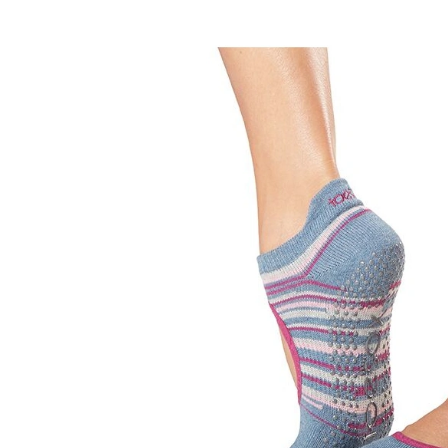
RAMÍNKA
880 Kč
1 090 Kč
Původně:
1 100
Původně:
1 560 Kč