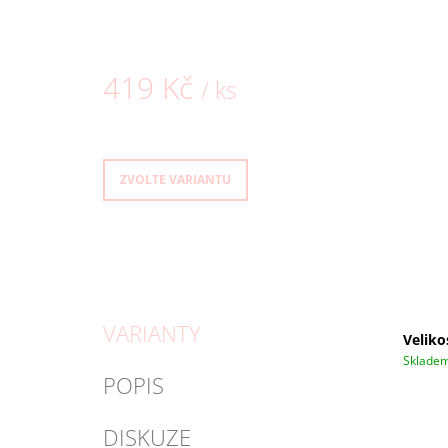
419 Kč
/ ks
Měrná
cena:
ZVOLTE VARIANTU
VARIANTY
Velikos
Sklade
POPIS
DISKUZE