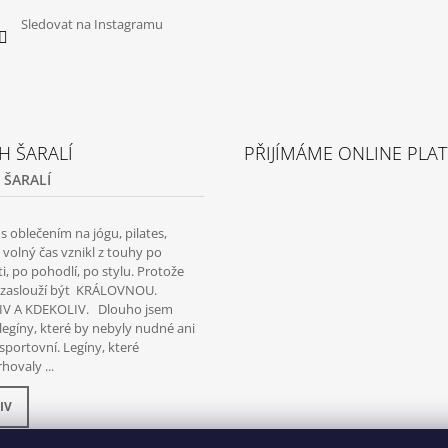
Sledovat na Instagramu
H ŠARALÍ
PŘIJÍMÁME ONLINE PLA
 ŠARALÍ
 oblečením na jógu, pilates,
a volný čas vznikl z touhy po
i, po pohodlí, po stylu. Protože
i zaslouží být KRÁLOVNOU.
V A KDEKOLIV. Dlouho jsem
legíny, které by nebyly nudné ani
 sportovní. Legíny, které
hovaly ...
IV