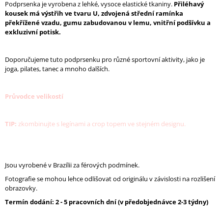
Podprsenka je vyrobena z lehké, vysoce elastické tkaniny.
Přiléhavý
J
kousek má výstřih ve tvaru U, zdvojená střední ramínka
E
překřížené vzadu,
gumu zabudovanou v lemu, vnitřní podšívku a
M
exkluzivní potisk.
E
TÍLKO
Doporučujeme tuto podprsenku pro různé sportovní aktivity, jako je
FREEDOM
joga, pilates, tanec a mnoho dalších.
-
SVĚTLE
MODRÁ
Průvodce velikostí
880
Kč
Původně:
TIP:
zkombinujte s legínami a crop topem ve stejném designu.
1
100
Kč
Jsou vyrobené v Brazílii za férových podmínek.
Fotografie se mohou lehce odlišovat od originálu v závislosti na rozlišení
obrazovky.
Termín dodání: 2 - 5 pracovních dní (v předobjednávce 2-3 týdny)