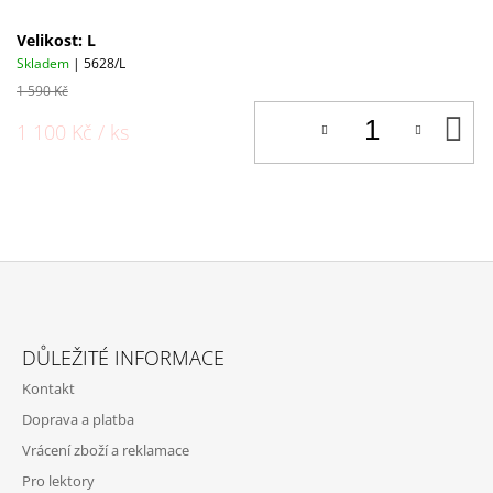
Velikost: L
Skladem
| 5628/L
1 590 Kč
D
1 100 Kč
/ ks
K
Z
Á
DŮLEŽITÉ INFORMACE
P
Kontakt
A
Doprava a platba
T
Vrácení zboží a reklamace
Í
Pro lektory