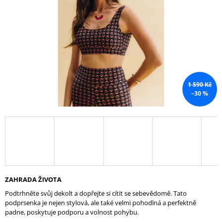
A
J
Í
T
?
1 590 Kč
–30 %
HLEDAT
D
O
P
ZAHRADA ŽIVOTA
O
R
Podtrhněte svůj dekolt a dopřejte si cítit se sebevědomě. Tato
U
podprsenka je nejen stylová, ale také velmi pohodlná a perfektně
Č
padne, poskytuje podporu a volnost pohybu.
U