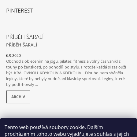
PINTEREST
PŘÍBĚH ŠARALÍ
PŘÍBĚH ŠARALÍ
6.9.2020
Obchod s oblečením na jógu, pilates, fitness a volný čas vznikl z
touhy po ženskosti, po pohodlí, po stylu. Protože každá si zaslouží
být KRÁLOVNOU. KDYKOLIV A KDEKOLIV. Dlouho jsem sháněla
legíny, které by nebyly nudné ani klasicky sportovní. Legíny, které
by podtrhovaly ...
ARCHIV
PŘIJÍMÁME ONLINE PLATBY
Tento web používá soubory cookie. Dalším
procházením tohoto webu vyjadřujete souhlas s jejich