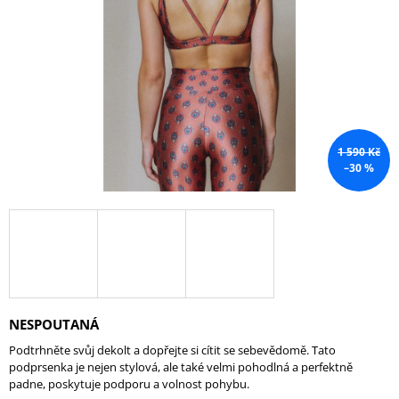
A
J
Í
T
?
1 590 Kč
–30 %
HLEDAT
D
O
P
NESPOUTANÁ
O
R
Podtrhněte svůj dekolt a dopřejte si cítit se sebevědomě. Tato
U
podprsenka je nejen stylová, ale také velmi pohodlná a perfektně
Č
padne, poskytuje podporu a volnost pohybu.
U