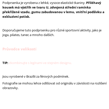
Podprsenka je vyrobena z lehké, vysoce elastické tkaniny.
Přiléhavý
J
kousek má výstřih ve tvaru U, zdvojená střední ramínka
E
překřížené vzadu,
gumu zabudovanou v lemu, vnitřní podšívku a
M
exkluzivní potisk.
E
TÍLKO
Doporučujeme tuto podprsenku pro různé sportovní aktivity, jako je
FREEDOM
joga, pilates, tanec a mnoho dalších.
-
SVĚTLE
MODRÁ
Průvodce velikostí
880
Kč
Původně:
TIP:
zkombinujte s legínami ve stejném designu.
1
100
Kč
Jsou vyrobené v Brazílii za férových podmínek.
Fotografie se mohou lehce odlišovat od originálu v závislosti na rozlišení
obrazovky.