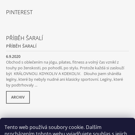
PINTEREST
PŘÍBĚH ŠARALÍ
PŘÍBĚH ŠARALÍ
6.9.2020
Obchod s oblečením na jógu, pilates, fitness a volný čas vznikl z
touhy po ženskosti, po pohodlí, po stylu. Protože každá si zaslouží
být KRÁLOVNOU. KDYKOLIV A KDEKOLIV. Dlouho jsem sháněla
legíny, které by nebyly nudné ani klasicky sportovní. Legíny, které
by podtrhovaly ...
ARCHIV
PŘIJÍMÁME ONLINE PLATBY
Tento web používá soubory cookie. Dalším
procházením tohoto webu vyjadřujete souhlas s jejich