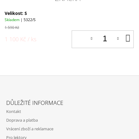
Velikost: S
Skladem
| 5322/S
1 590 Kč
D
1 100 Kč
/ ks
K
Z
Á
DŮLEŽITÉ INFORMACE
P
Kontakt
A
Doprava a platba
T
Vrácení zboží a reklamace
Í
Pro lektory