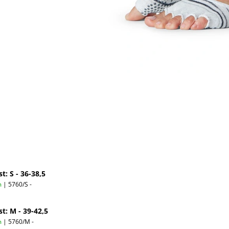
t: S - 36-38,5
m
| 5760/S -
st: M - 39-42,5
m
| 5760/M -