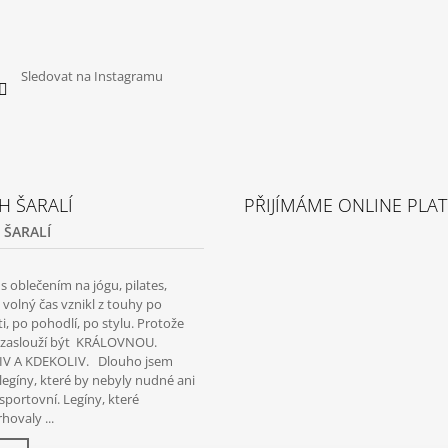
Facebook
Instagram
YouTube
Sledovat na Instagramu
H ŠARALÍ
PŘIJÍMÁME ONLINE PLA
 ŠARALÍ
 oblečením na jógu, pilates,
a volný čas vznikl z touhy po
i, po pohodlí, po stylu. Protože
i zaslouží být KRÁLOVNOU.
V A KDEKOLIV. Dlouho jsem
legíny, které by nebyly nudné ani
 sportovní. Legíny, které
hovaly ...