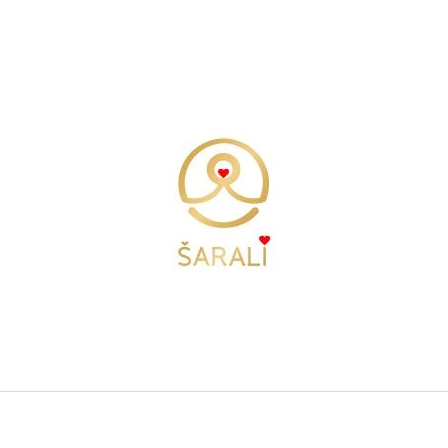
CO POTŘEBUJETE NAJÍT?
HLEDAT
DOPORUČUJEME
TÍLKO FREEDOM - BÍLÁ
TÍLKO FREEDOM