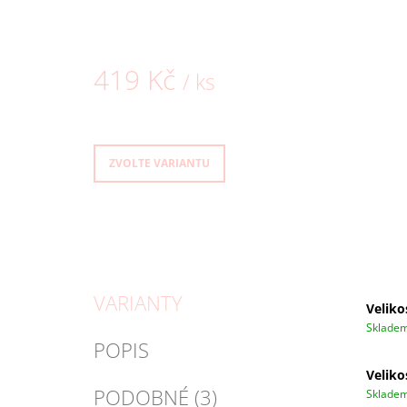
419 Kč
/ ks
Měrná
cena:
ZVOLTE VARIANTU
VARIANTY
Velikos
Sklade
POPIS
Veliko
PODOBNÉ (3)
Sklade