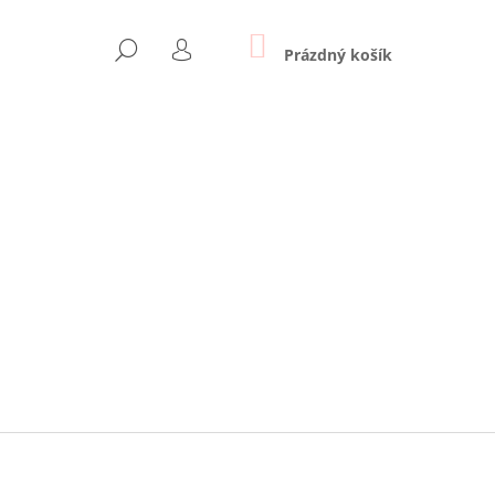
NÁKUPNÍ
HLEDAT
KOŠÍK
Prázdný košík
PŘIHLÁŠENÍ
Následující
 - SVĚTLE MODRÁ