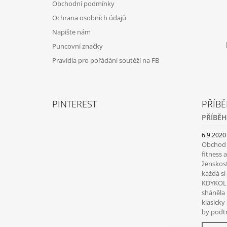
Obchodní podmínky
Ochrana osobních údajů
Napište nám
Puncovní značky
Pravidla pro pořádání soutěží na FB
PINTEREST
PŘÍBĚ
PŘÍBĚH
6.9.2020
Obchod s
fitness 
ženskost
každá s
KDYKOLI
sháněla 
klasicky
by podtr