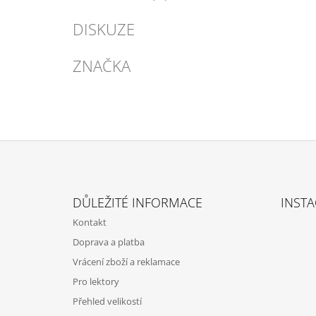
DISKUZE
ZNAČKA
Z
Á
DŮLEŽITÉ INFORMACE
INST
P
Kontakt
A
Doprava a platba
T
Vrácení zboží a reklamace
Í
Pro lektory
Přehled velikostí