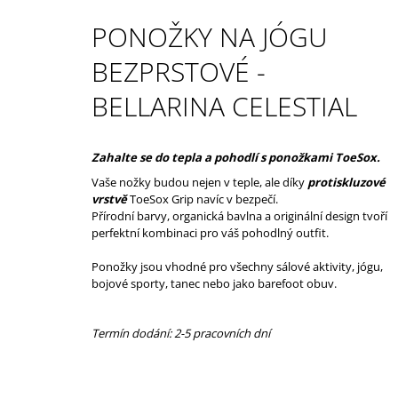
1 390 Kč
Původně:
1 990 Kč
PONOŽKY NA JÓGU
BEZPRSTOVÉ -
BELLARINA CELESTIAL
Zahalte se do tepla a pohodlí s ponožkami ToeSox.
Vaše nožky budou nejen v teple, ale díky
protiskluzové
vrstvě
ToeSox Grip navíc v bezpečí.
Přírodní barvy, organická bavlna a originální design tvoří
perfektní kombinaci pro váš pohodlný outfit.
Ponožky jsou vhodné pro všechny sálové aktivity, jógu,
bojové sporty, tanec nebo jako barefoot obuv.
Termín dodání: 2-5 pracovních dní