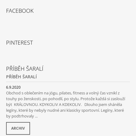
FACEBOOK
PINTEREST
PŘÍBĚH ŠARALÍ
PŘÍBĚH ŠARALÍ
6.9.2020
Obchod s oblečením na jógu, pilates, fitness a volný čas vznikl z
touhy po ženskosti, po pohodlí, po stylu. Protože každá si zaslouží
být KRÁLOVNOU. KDYKOLIV A KDEKOLIV. Dlouho jsem sháněla
legíny, které by nebyly nudné ani klasicky sportovní. Legíny, které
by podtrhovaly ...
ARCHIV