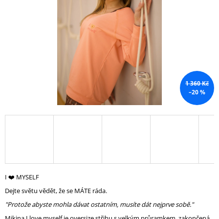
A
J
Í
T
?
1 360 Kč
–20 %
HLEDAT
D
O
P
I ❤️ MYSELF
O
R
Dejte světu vědět, že se MÁTE ráda.
U
"Protože abyste mohla dávat ostatním, musíte dát nejprve sobě."
Č
U
Mikina I love myself je oversize střihu s velkým průramkem, zakončená