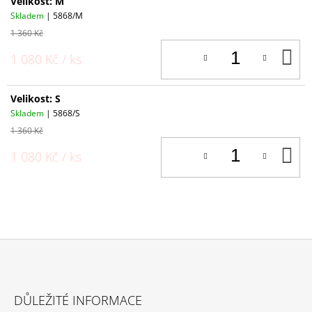
Velikost: M
Skladem
| 5868/M
1 360 Kč
D
1 080 Kč
/ ks
K
Velikost: S
Skladem
| 5868/S
1 360 Kč
D
1 080 Kč
/ ks
K
Z
Á
DŮLEŽITÉ INFORMACE
P