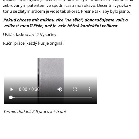
J
žebrovaným patentem ve spodní části i na rukávu. Decentní výšivka v
E
tónu se zlatým srdcem je vidět tak akorát. Přesně tak, aby bylo jasno.
M
Pokud chcete mít mikinu více "na tělo", doporučujeme volit o
E
velikost menší číslo, než je vaše běžná konfekční velikost.
Ušitá s láskou a v ♡ Vysočiny
.
DÁMSKÉ
LEGÍNY
Ruční práce, každý kus je originál.
HONEY
1
390
Kč
Původně:
1
990
Kč
Termín dodání: 2-5 pracovních dní