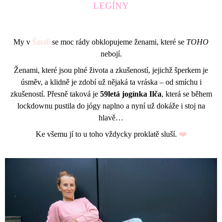
LEGÍNY
A
J
Í
My v
Šaralí
se moc rády obklopujeme ženami, které se
TOHO
T
nebojí.
?
Ženami, které jsou plné života a zkušeností, jejichž šperkem
je
úsměv, a klidně je zdobí už nějaká ta vráska – od smíchu i
zkušeností. Přesně taková je
59letá jogínka Ilča
, která se během
lockdownu pustila do jógy naplno a nyní už dokáže i stoj na
HLEDAT
hlavě…
Ke všemu jí to u toho vždycky proklatě sluší.
❤️
D
O
P
O
R
U
Č
U