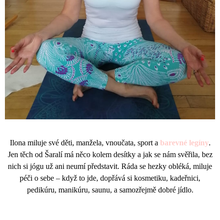
Ilona miluje své děti, manžela, vnoučata, sport a
barevné legíny
.
Jen těch od Šaralí má něco kolem desítky a jak se nám svěřila, bez
nich si jógu už ani neumí představit. Ráda se hezky obléká, miluje
péči o sebe – když to jde, dopřává si kosmetiku, kadeřnici,
pedikúru, manikúru, saunu, a samozřejmě dobré jídlo.