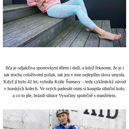
J
E
M
E
TRIČKO
FREEDOM
S
DLOUHÝM
RUKÁVEM
-
SVĚTLE
Ilča je odjakživa sportovkyní tělem i duší, a když řekneme, že je i
MODRÁ
tak trochu celoživotní pošuk, tak jen v tom nejlepším slova smyslu.
1
030
Když jí bylo 42 let, vyhrála Krále Šumavy – tedy cyklistický závod
Kč
v horských kolech. Ve svých padesáti osmi si koupila silniční kolo,
Původně:
1
a co to jde, brázdí silnice Vysočiny společně s manželem.
290
Kč