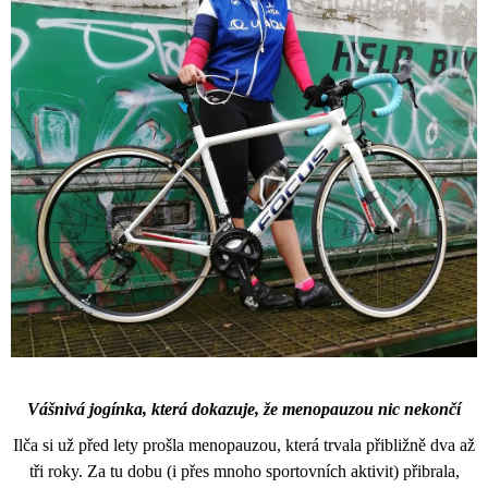
Vášnivá jogínka, která dokazuje, že menopauzou nic nekončí
Ilča si už před lety prošla menopauzou, která trvala přibližně dva až
tři roky. Za tu dobu (i přes mnoho sportovních aktivit) přibrala,