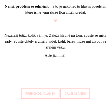
Nemá problém se odměnit
– a to je nakonec to hlavní poselství,
které jsme vám skrze Ilču chtěli předat.
❤️
Nezáleží totiž, kolik vám je. Záleží hlavně na tom, abyste se měly
rády, abyste chtěly a uměly vidět, kolik barev může mít život i ve
zralém věku.
A že jich má!
PŘEDCHOZÍ ČLÁNEK
DALŠÍ ČLÁNEK