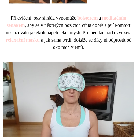
Při cvičení jógy si ráda vypomůže
bolsterem
a
meditačním
sedákem
, aby se v některých pozicích cítila dobře a její komfort
nesnižovalo jakékoli napětí těla i mysli. Při meditaci ráda využívá
relaxační masku
a jak sama tvrdí, dokáže se díky ní odprostit od
okolních vjemů.