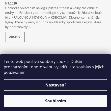
6.9.2020
Obchod s oblečením na jógu, pilates, fitness a volný čas vznikl z
touhy po ženskosti, po pohodlí, po stylu. Protože každá si zaslouží
být KRÁLOVNOU. KDYKOLIV A KDEKOLIV. Dlouho jsem sháněla
legíny, které by nebyly nudné ani klasicky sportovní. Legíny, které
by podtrhovaly ...
ARCHIV
PŘIJÍMÁME ONLINE PLATBY
Tento web používá soubory cookie. Dalším
procházením tohoto webu vyjadřujete souhlas s jejich
používáním.
Nastavení
Souhlasím
© 2026 Šaralí. Všechna práva vyhrazena.
Vytvořil Shoptet