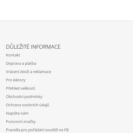
Z
Á
DŮLEŽITÉ INFORMACE
P
Kontakt
A
Doprava a platba
T
Vrácení zboží a reklamace
Í
Pro lektory
Přehled velikostí
Obchodní podmínky
Ochrana osobních údajů
Napište nám
Puncovní značky
Pravidla pro pořádání soutěží na FB