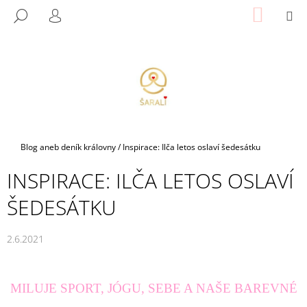
K
Přejít
NÁKUP
M
HLEDAT
na
KOŠÍK
O
PŘIHLÁŠENÍ
ZPĚT
ZPĚT
obsah
Š
Í
C
K
O
P
O
T
Domů
Blog aneb deník královny
/
Inspirace: Ilča letos oslaví šedesátku
Ř
INSPIRACE: ILČA LETOS OSLAVÍ
E
B
ŠEDESÁTKU
U
J
2.6.2021
E
T
E
MILUJE SPORT, JÓGU, SEBE A NAŠE BAREVNÉ
N