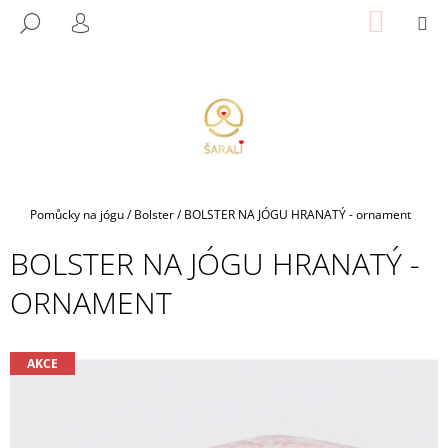
K
Přejít
NÁKUP
M
HLEDAT
na
KOŠÍK
O
PŘIHLÁŠENÍ
ZPĚT
ZPĚT
obsah
Š
Í
C
K
O
P
O
T
Domů
Pomůcky na jógu
/
Bolster
/
BOLSTER NA JÓGU HRANATÝ - ornament
Ř
BOLSTER NA JÓGU HRANATÝ -
E
B
ORNAMENT
U
J
E
AKCE
T
E
N