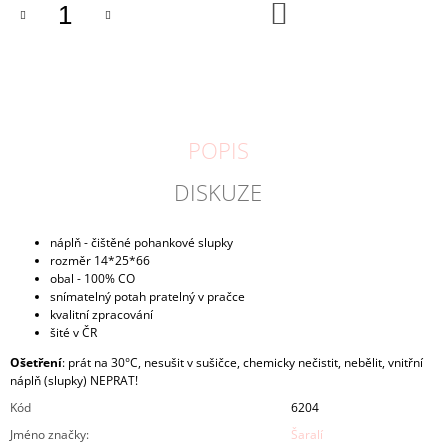
DO
KOŠÍKU
POPIS
DISKUZE
náplň - čištěné pohankové slupky
rozměr 14*25*66
obal -
100% CO
snímatelný potah pratelný v pračce
kvalitní zpracování
šité v ČR
Ošetření
: prát na 30°C, nesušit v sušičce, chemicky nečistit, nebělit, vnitřní
náplň (slupky) NEPRAT!
Kód
6204
Jméno značky
:
Šaralí