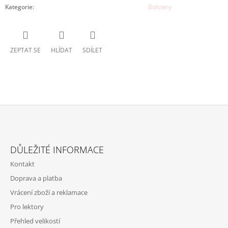
Kategorie
:
Bolstery
ZEPTAT SE
HLÍDAT
SDÍLET
Z
Á
DŮLEŽITÉ INFORMACE
P
Kontakt
A
Doprava a platba
T
Vrácení zboží a reklamace
Í
Pro lektory
Přehled velikostí