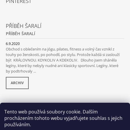
PINTEREST
PŘÍBĚH ŠARALÍ
PŘÍBĚH ŠARALÍ
6.9.2020
Obchod s oblečením na jógu, pilates, fitness a volný čas vznikl z
touhy po ženskosti, po pohodlí, po stylu. Protože každá si zaslouží
být KRÁLOVNOU. KDYKOLIV A KDEKOLIV. Dlouho jsem sháněla
legíny, které by nebyly nudné ani klasicky sportovní. Legíny, které
by podtrhovaly ...
ARCHIV
PŘIJÍMÁME ONLINE PLATBY
Tento web používá soubory cookie. Dalším
procházením tohoto webu vyjadřujete souhlas s jejich
používáním.