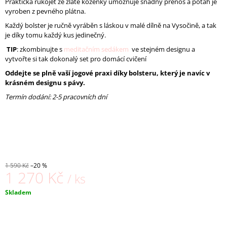
Praktická rukojeť ze zlaté koženky umožňuje snadný přenos a potah je
J
vyroben z pevného plátna.
E
Každý bolster je ručně vyráběn s láskou v malé dílně na Vysočině, a tak
M
je díky tomu každý kus jedinečný.
E
TIP
: zkombinujte s
meditačním sedákem
ve stejném designu a
vytvořte si tak dokonalý set pro domácí cvičení
DÁMSKÉ
LEGÍNY
Oddejte se plně vaší jogové praxi díky bolsteru, který je navíc v
GIRAFA
krásném designu s pávy.
MAROOM
Termín dodání: 2-5 pracovních dní
1
390
Kč
Původně:
1
990
Kč
1 590 Kč
–20 %
1 270 Kč
/ ks
Měrná
Skladem
cena: