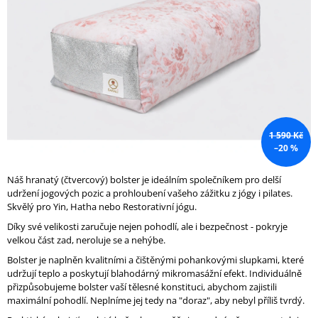
A
J
Í
T
?
1 590 Kč
–20 %
HLEDAT
Náš hranatý (čtvercový) bolster je ideálním společníkem pro delší
udržení jogových pozic a prohloubení vašeho zážitku z jógy i pilates.
Skvělý pro Yin, Hatha nebo Restorativní jógu.
D
Díky své velikosti zaručuje nejen pohodlí, ale i bezpečnost - pokryje
O
velkou část zad, neroluje se a nehýbe.
P
Bolster je naplněn kvalitními a čištěnými pohankovými slupkami, které
O
udržují teplo a poskytují blahodárný mikromasážní efekt. Individuálně
R
přizpůsobujeme bolster vaší tělesné konstituci, abychom zajistili
U
maximální pohodlí. Neplníme jej tedy na "doraz", aby nebyl příliš tvrdý.
Č
U