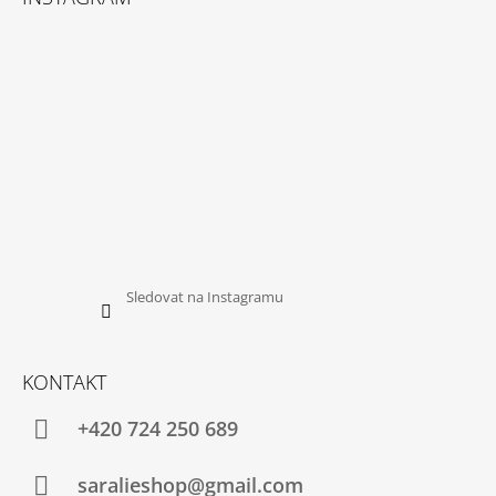
J
E
M
E
DÁMSKÉ
LEGÍNY
LUCKY
PURPLE
1
390
Kč
Původně:
1
Sledovat na Instagramu
990
Kč
KONTAKT
+420 724 250 689
saralieshop@gmail.com