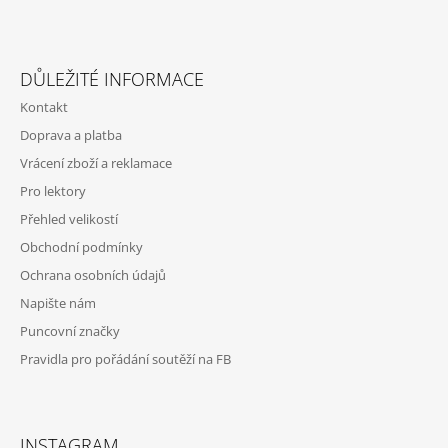
A
Z
J
Á
Í
DŮLEŽITÉ INFORMACE
P
T
Kontakt
A
?
Doprava a platba
T
Vrácení zboží a reklamace
Í
Pro lektory
Přehled velikostí
HLEDAT
Obchodní podmínky
Ochrana osobních údajů
Napište nám
D
O
Puncovní značky
P
Pravidla pro pořádání soutěží na FB
O
R
U
Č
INSTAGRAM
U