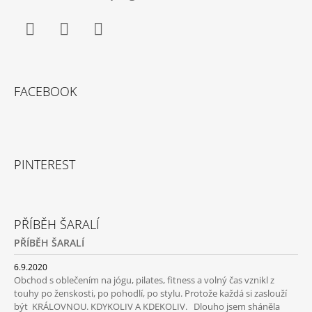
Facebook
Instagram
YouTube
FACEBOOK
PINTEREST
PŘÍBĚH ŠARALÍ
PŘÍBĚH ŠARALÍ
6.9.2020
Obchod s oblečením na jógu, pilates, fitness a volný čas vznikl z
touhy po ženskosti, po pohodlí, po stylu. Protože každá si zaslouží
být KRÁLOVNOU. KDYKOLIV A KDEKOLIV. Dlouho jsem sháněla